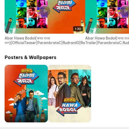
1:30
Abar Hawa Bodol(আবার হাওয়া
Abar Hawa Bodol(আবার হাওয়া
বদল)|OfficialTeaser|ParambrataC|RudranilG|RaimaS|IndraadipD|EskayM
Trailer|ParambrataC,Rud
Movies
Posters & Wallpapers